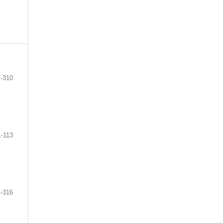
-310
1-113
-316