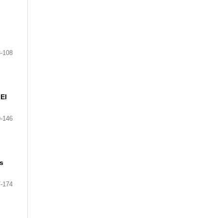
-108
 El
-146
es
-174