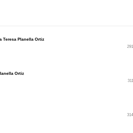
 Teresa Planella Ortiz
291
anella Ortiz
31
314