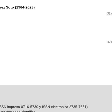
uez Soto (1964-2023)
317
321
(ISSN impresa 0716-5730 y ISSN electrónica 2735-7651)
sta sociedad científica.