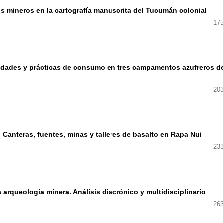
os mineros en la cartografía manuscrita del Tucumán colonial
175
alidades y prácticas de consumo en tres campamentos azufreros d
203
 Canteras, fuentes, minas y talleres de basalto en Rapa Nui
233
arqueología minera. Análisis diacrónico y multidisciplinario
263