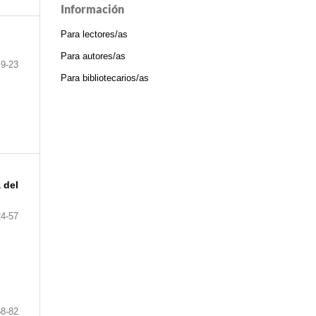
Información
Para lectores/as
Para autores/as
9-23
Para bibliotecarios/as
 del
24-57
58-82