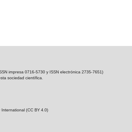
(ISSN impresa 0716-5730 y ISSN electrónica 2735-7651)
sta sociedad científica.
 International (CC BY 4.0)