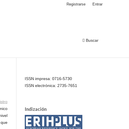
Registrarse
Entrar
Buscar
ISSN impresa: 0716-5730
ISSN electrónica: 2735-7651
stro
ónico
Indización
nivel
s que