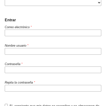
Entrar
Correo electrónico
*
Nombre usuario
*
Contraseña
*
Repita la contraseña
*
Sí, consiento que mis datos se recopilen y se almacenen de