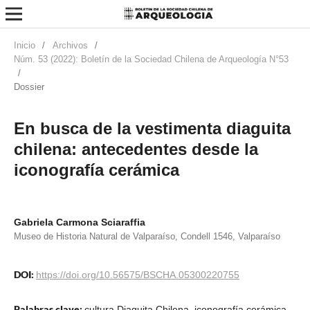
Inicio
/
Archivos
/
Núm. 53 (2022): Boletín de la Sociedad Chilena de Arqueología N°53
/
Dossier
En busca de la vestimenta diaguita
chilena: antecedentes desde la
iconografía cerámica
Gabriela Carmona Sciaraffia
Museo de Historia Natural de Valparaíso, Condell 1546, Valparaíso
DOI:
https://doi.org/10.56575/BSCHA.05300220755
Palabras clave:
cultura Diaguita Chilena, iconografía cerámica,