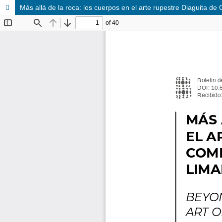
Más allá de la roca: los cuerpos en el arte rupestre Diaguita de